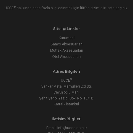
®
UCCE
hakkında daha fazla bilgi edinmek için lütfen bizimle irtibata geçiniz.
Site İçi Linkler
Kurumsal
Banyo Aksesuarları
Mutfak Aksesuarları
Otel Aksesuarları
Adres Bilgileri
®
UCCE
Sankar Metal Mamülleri Ltd.Şti.
Çavuşoğlu Mah.
Şehit Şenol Yazıcı Sok. No: 10/1B
Kartal - İstanbul
İletişim Bilgileri
Email:
info@ucce.com.tr