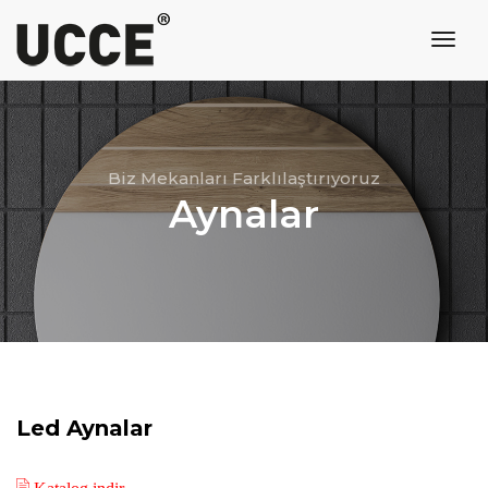
toggl
navig
Biz Mekanları Farklılaştırıyoruz
Aynalar
Led Aynalar
Katalog indir